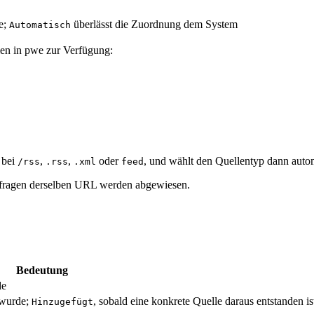
e;
überlässt die Zuordnung dem System
Automatisch
len in pwe zur Verfügung:
 bei
,
,
oder
, und wählt den Quellentyp dann autom
/rss
.rss
.xml
feed
fragen derselben URL werden abgewiesen.
Bedeutung
de
 wurde;
, sobald eine konkrete Quelle daraus entstanden is
Hinzugefügt