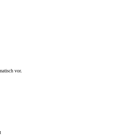
atisch vor.
t